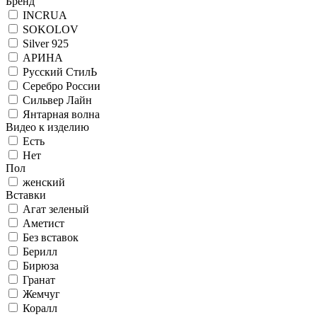
Бренд
INCRUA
SOKOLOV
Silver 925
АРИНА
Русский СтилЬ
Серебро России
Сильвер Лайн
Янтарная волна
Видео к изделию
Есть
Нет
Пол
женский
Вставки
Агат зеленый
Аметист
Без вставок
Берилл
Бирюза
Гранат
Жемчуг
Коралл