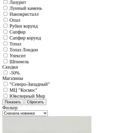
Лазурит
Лунный камень
Нанокристалл
Опал
Рубин корунд
Сапфир
Сапфир корунд
Топаз
Топаз Лондон
Улексит
Шпинель
Скидки
-50%
Магазины
"Северо-Западный"
МЦ "Космос"
Ювелирный Мир
Фильтр