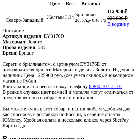
Цвет
Вес
Вставка
112 950 ₽
Бриллиант
Желтый
3.34
225 900 ₽
"Северо-Западный"
2бр57кр- 0,40 3/5
В корзину
Описание
Артикул изделия
:
EY3176D
Материал
:
Золото
Проба изделия
:
585
Бренд
:
Бриант
Серьги с бриллиантом, с артикулом EY3176D от
производителя Бриант. Материал изделия - Золото. Изделие в
наличии. Цена - 225900 руб. (без учета скидок), в ювелирном
магазине Рубин.
Консультация по бесплатному телефону
8 800-707-72-07
В редких случаях цвет камней и металла могут отличаться от
представленного изображения и описания.
Вы можете купить этот товар, оплатив любым удобным для
вас способом, с доставкой по России, в сервисе оплаты
ЮMoney. Удобная оплата в несколько кликов через SberPay,
Карта и др.
Вам может понравиться