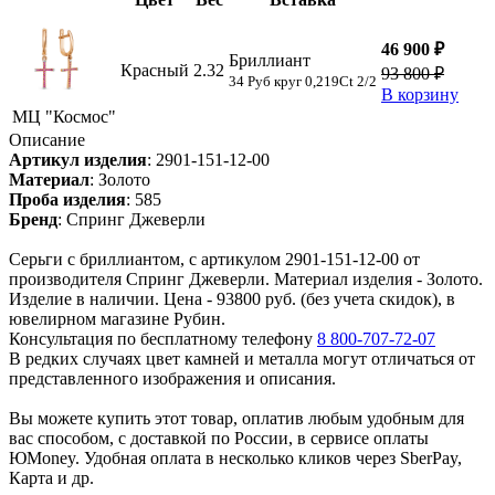
46 900 ₽
Бриллиант
Красный
2.32
93 800 ₽
34 Руб круг 0,219Ct 2/2
В корзину
МЦ "Космос"
Описание
Артикул изделия
:
2901-151-12-00
Материал
:
Золото
Проба изделия
:
585
Бренд
:
Спринг Джеверли
Серьги с бриллиантом, с артикулом 2901-151-12-00 от
производителя Спринг Джеверли. Материал изделия - Золото.
Изделие в наличии. Цена - 93800 руб. (без учета скидок), в
ювелирном магазине Рубин.
Консультация по бесплатному телефону
8 800-707-72-07
В редких случаях цвет камней и металла могут отличаться от
представленного изображения и описания.
Вы можете купить этот товар, оплатив любым удобным для
вас способом, с доставкой по России, в сервисе оплаты
ЮMoney. Удобная оплата в несколько кликов через SberPay,
Карта и др.