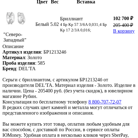
Цвет
Вес
Вставка
102 700 ₽
Бриллиант
Белый
5.02
4 Бр Кр 57 3/6А 0,031;4 Бр
205 400 ₽
Кр 17 2/3А 0,016;
В корзину
"Северо-
Западный"
Описание
Артикул изделия
:
БР121324б
Материал
:
Золото
Проба изделия
:
585
Бренд
:
DEL'TA
Серьги с бриллиантом, с артикулом БР121324б от
производителя DEL'TA. Материал изделия - Золото. Изделие в
наличии. Цена - 205400 руб. (без учета скидок), в ювелирном
магазине Рубин.
Консультация по бесплатному телефону
8 800-707-72-07
В редких случаях цвет камней и металла могут отличаться от
представленного изображения и описания.
Вы можете купить этот товар, оплатив любым удобным для
вас способом, с доставкой по России, в сервисе оплаты
ЮMoney. Удобная оплата в несколько кликов через SberPay,