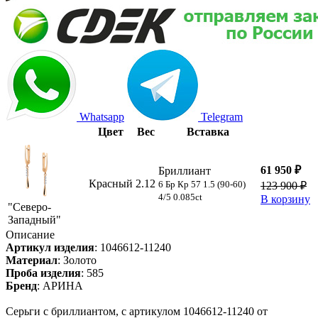
Whatsapp
Telegram
Цвет
Вес
Вставка
61 950 ₽
Бриллиант
Красный
2.12
6 Бр Кр 57 1.5 (90-60)
123 900 ₽
4/5 0.085ct
В корзину
"Северо-
Западный"
Описание
Артикул изделия
:
1046612-11240
Материал
:
Золото
Проба изделия
:
585
Бренд
:
АРИНА
Серьги с бриллиантом, с артикулом 1046612-11240 от