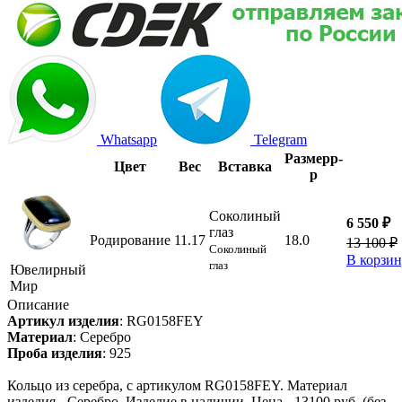
Whatsapp
Telegram
Размер
р-
Цвет
Вес
Вставка
р
Соколиный
6 550 ₽
глаз
Родирование
11.17
18.0
13 100 ₽
Соколиный
В корзи
глаз
Ювелирный
Мир
Описание
Артикул изделия
:
RG0158FEY
Материал
:
Серебро
Проба изделия
:
925
Кольцо из серебра, с артикулом RG0158FEY. Материал
изделия - Серебро. Изделие в наличии. Цена - 13100 руб. (без