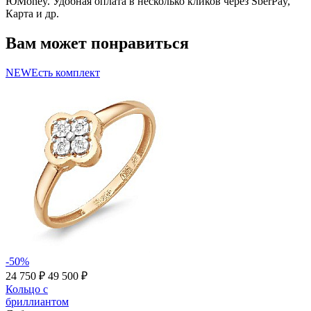
ЮMoney. Удобная оплата в несколько кликов через SberPay,
Карта и др.
Вам может понравиться
NEW
Есть комплект
-50%
24 750 ₽
49 500 ₽
Кольцо с
бриллиантом