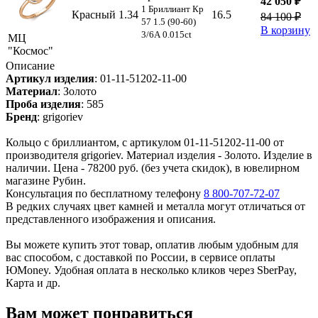
42 050 ₽
1 Бриллиант Кр
Красный
1.34
16.5
84 100 ₽
57 1.5 (90-60)
В корзину
3/6А 0.015ct
МЦ
"Космос"
Описание
Артикул изделия
:
01-11-51202-11-00
Материал
:
Золото
Проба изделия
:
585
Бренд
:
grigoriev
Кольцо с бриллиантом, с артикулом 01-11-51202-11-00 от
производителя grigoriev. Материал изделия - Золото. Изделие в
наличии. Цена - 78200 руб. (без учета скидок), в ювелирном
магазине Рубин.
Консультация по бесплатному телефону
8 800-707-72-07
В редких случаях цвет камней и металла могут отличаться от
представленного изображения и описания.
Вы можете купить этот товар, оплатив любым удобным для
вас способом, с доставкой по России, в сервисе оплаты
ЮMoney. Удобная оплата в несколько кликов через SberPay,
Карта и др.
Вам может понравиться