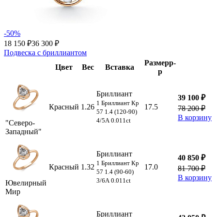
-50%
18 150 ₽
36 300 ₽
Подвеска с бриллиантом
Размер
р-
Цвет
Вес
Вставка
р
Бриллиант
39 100 ₽
1 Бриллиант Кр
Красный
1.26
17.5
78 200 ₽
57 1.4 (120-90)
В корзину
4/5А 0.011ct
"Северо-
Западный"
Бриллиант
40 850 ₽
1 Бриллиант Кр
Красный
1.32
17.0
81 700 ₽
57 1.4 (90-60)
В корзину
3/6А 0.011ct
Ювелирный
Мир
Бриллиант