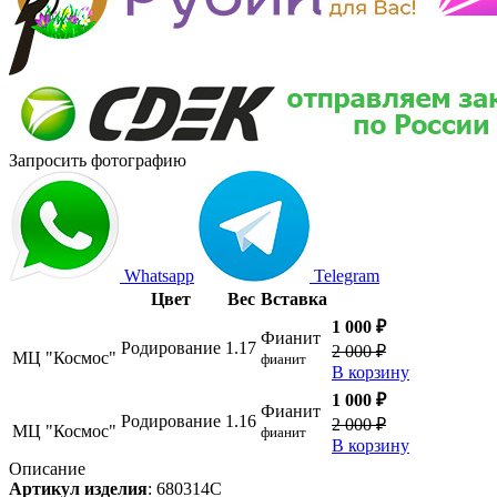
Запросить фотографию
Whatsapp
Telegram
Цвет
Вес
Вставка
1 000 ₽
Фианит
Родирование
1.17
2 000 ₽
МЦ "Космос"
фианит
В корзину
1 000 ₽
Фианит
Родирование
1.16
2 000 ₽
МЦ "Космос"
фианит
В корзину
Описание
Артикул изделия
:
680314С