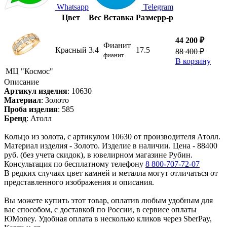
Whatsapp
Telegram
Цвет
Вес
Вставка
Размер
р-р
44 200 ₽
Фианит
Красный
3.4
17.5
88 400 ₽
фианит
В корзину
МЦ "Космос"
Описание
Артикул изделия
:
10630
Материал
:
Золото
Проба изделия
:
585
Бренд
:
Атолл
Кольцо из золота, с артикулом 10630 от производителя Атолл.
Материал изделия - Золото. Изделие в наличии. Цена - 88400
руб. (без учета скидок), в ювелирном магазине Рубин.
Консультация по бесплатному телефону
8 800-707-72-07
В редких случаях цвет камней и металла могут отличаться от
представленного изображения и описания.
Вы можете купить этот товар, оплатив любым удобным для
вас способом, с доставкой по России, в сервисе оплаты
ЮMoney. Удобная оплата в несколько кликов через SberPay,