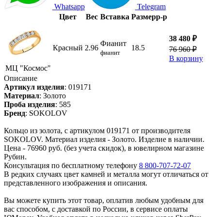
Whatsapp
Telegram
Цвет
Вес
Вставка
Размер
р-р
38 480 ₽
Фианит
Красный
2.96
18.5
76 960 ₽
фианит
В корзину
МЦ "Космос"
Описание
Артикул изделия
:
019171
Материал
:
Золото
Проба изделия
:
585
Бренд
:
SOKOLOV
Кольцо из золота, с артикулом 019171 от производителя
SOKOLOV. Материал изделия - Золото. Изделие в наличии.
Цена - 76960 руб. (без учета скидок), в ювелирном магазине
Рубин.
Консультация по бесплатному телефону
8 800-707-72-07
В редких случаях цвет камней и металла могут отличаться от
представленного изображения и описания.
Вы можете купить этот товар, оплатив любым удобным для
вас способом, с доставкой по России, в сервисе оплаты