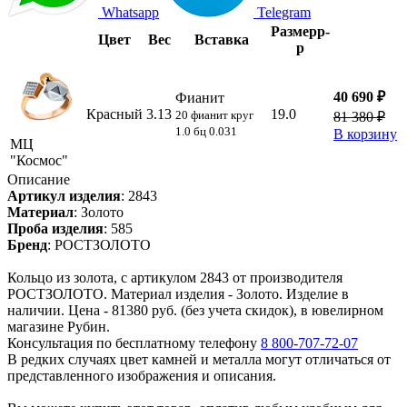
Whatsapp
Telegram
Размер
р-
Цвет
Вес
Вставка
р
40 690 ₽
Фианит
Красный
3.13
19.0
20 фианит круг
81 380 ₽
1.0 бц 0.031
В корзину
МЦ
"Космос"
Описание
Артикул изделия
:
2843
Материал
:
Золото
Проба изделия
:
585
Бренд
:
РОСТЗОЛОТО
Кольцо из золота, с артикулом 2843 от производителя
РОСТЗОЛОТО. Материал изделия - Золото. Изделие в
наличии. Цена - 81380 руб. (без учета скидок), в ювелирном
магазине Рубин.
Консультация по бесплатному телефону
8 800-707-72-07
В редких случаях цвет камней и металла могут отличаться от
представленного изображения и описания.