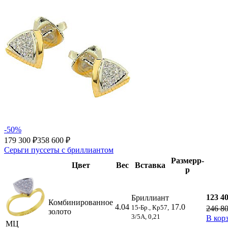
-50%
179 300 ₽
358 600 ₽
Серьги пуссеты с бриллиантом
Размер
р-
Цвет
Вес
Вставка
р
123 4
Бриллиант
Комбинированное
4.04
17.0
15-Бр., Кр57,
246 8
золото
3/5А, 0,21
В кор
МЦ