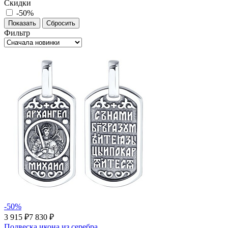
Скидки
-50%
Фильтр
-50%
3 915 ₽
7 830 ₽
Подвеска икона из серебра